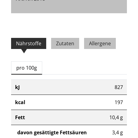
Nährstoffe
Zutaten
Allergene
pro 100g
kJ
827
kcal
197
Fett
10,4 g
davon gesättigte Fettsäuren
3,4 g