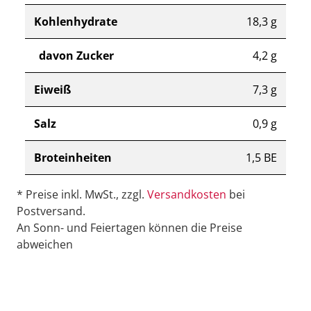
Kohlenhydrate
18,3 g
davon Zucker
4,2 g
Eiweiß
7,3 g
Salz
0,9 g
Broteinheiten
1,5 BE
* Preise inkl. MwSt., zzgl.
Versandkosten
bei
Postversand.
An Sonn- und Feiertagen können die Preise
abweichen