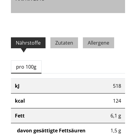
Nährstoffe
Zutaten
Allergene
pro 100g
kJ
518
kcal
124
Fett
6,1 g
davon gesättigte Fettsäuren
1,5 g