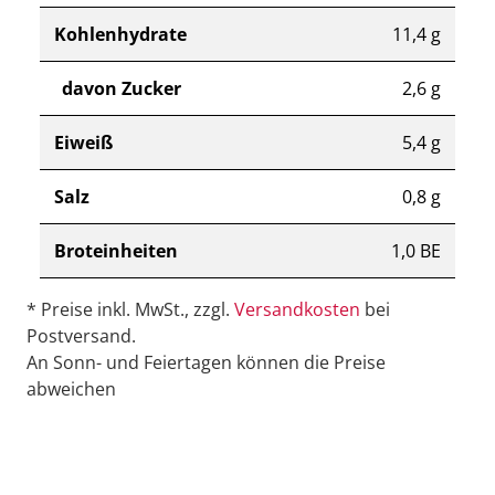
Kohlenhydrate
11,4 g
davon Zucker
2,6 g
Eiweiß
5,4 g
Salz
0,8 g
Broteinheiten
1,0 BE
* Preise inkl. MwSt., zzgl.
Versandkosten
bei
Postversand.
An Sonn- und Feiertagen können die Preise
abweichen