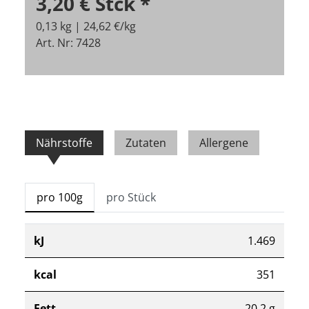
3,20 €
Stck
*
0,13 kg | 24,62 €/kg
Art. Nr: 7428
Nährstoffe
Zutaten
Allergene
pro 100g
pro Stück
kJ
1.469
kcal
351
Fett
20,2 g