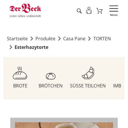
Startseite
Produkte
Casa Pane
TORTEN
Esterhazytorte
BROTE
BRÖTCHEN
SÜSSE TEILCHEN
IMBIS