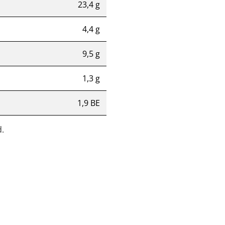
23,4 g
4,4 g
9,5 g
1,3 g
1,9 BE
.