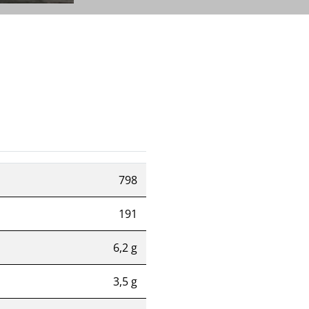
798
191
6,2 g
3,5 g