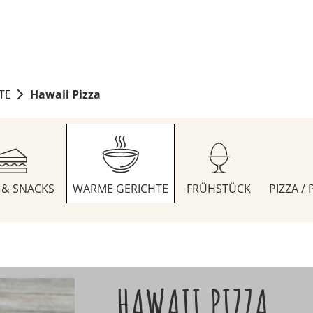
TE
Hawaii Pizza
S & SNACKS
WARME GERICHTE
FRÜHSTÜCK
PIZZA /
HAWAII PIZZA