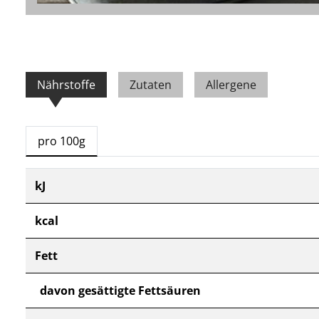
Nährstoffe
Zutaten
Allergene
pro 100g
kJ
kcal
Fett
davon gesättigte Fettsäuren