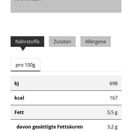
Nährstoffe
Zutaten
Allergene
pro 100g
kJ
698
kcal
167
Fett
5,5 g
davon gesättigte Fettsäuren
3,2 g