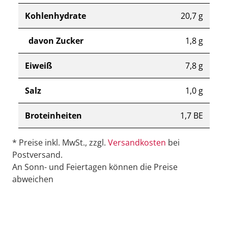
Kohlenhydrate
20,7 g
davon Zucker
1,8 g
Eiweiß
7,8 g
Salz
1,0 g
Broteinheiten
1,7 BE
* Preise inkl. MwSt., zzgl.
Versandkosten
bei
Postversand.
An Sonn- und Feiertagen können die Preise
abweichen