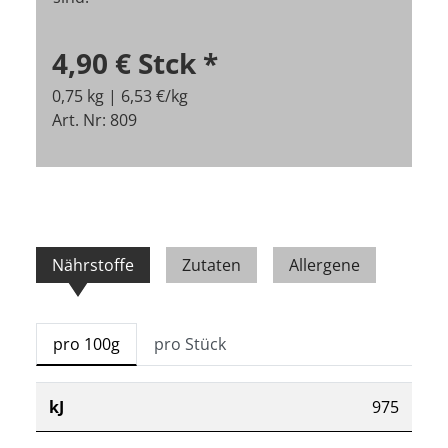
4,90 €
Stck
*
0,75 kg | 6,53 €/kg
Art. Nr: 809
Nährstoffe
Zutaten
Allergene
pro 100g
pro Stück
kJ
975