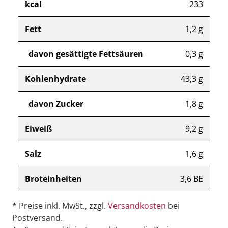
kcal
233
Fett
1,2 g
davon gesättigte Fettsäuren
0,3 g
Kohlenhydrate
43,3 g
davon Zucker
1,8 g
Eiweiß
9,2 g
Salz
1,6 g
Broteinheiten
3,6 BE
* Preise inkl. MwSt., zzgl.
Versandkosten
bei
Postversand.