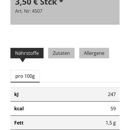
3,50 €
Stck
*
Art. Nr: 4507
Nährstoffe
Zutaten
Allergene
pro 100g
kJ
247
kcal
59
Fett
1,5 g